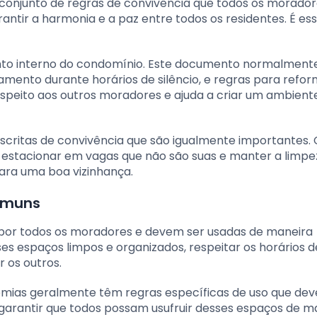
onjunto de regras de convivência que todos os morado
antir a harmonia e a paz entre todos os residentes. É ess
ento interno do condomínio. Este documento normalment
ento durante horários de silêncio, e regras para refor
espeito aos outros moradores e ajuda a criar um ambient
scritas de convivência que são igualmente importantes. 
 estacionar em vagas que não são suas e manter a limpe
ara uma boa vizinhança.
comuns
por todos os moradores e devem ser usadas de maneira
ses espaços limpos e organizados, respeitar os horários d
os outros.
emias geralmente têm regras específicas de uso que de
a garantir que todos possam usufruir desses espaços de m