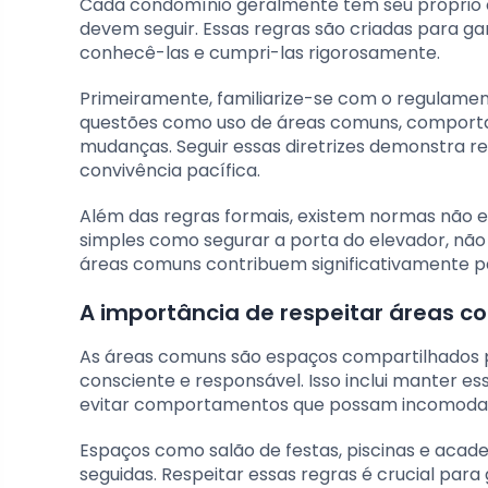
Cada condomínio geralmente tem seu próprio c
devem seguir. Essas regras são criadas para gar
conhecê-las e cumpri-las rigorosamente.
Primeiramente, familiarize-se com o regulam
questões como uso de áreas comuns, comportam
mudanças. Seguir essas diretrizes demonstra r
convivência pacífica.
Além das regras formais, existem normas não e
simples como segurar a porta do elevador, não
áreas comuns contribuem significativamente p
A importância de respeitar áreas 
As áreas comuns são espaços compartilhados 
consciente e responsável. Isso inclui manter es
evitar comportamentos que possam incomodar 
Espaços como salão de festas, piscinas e acad
seguidas. Respeitar essas regras é crucial par