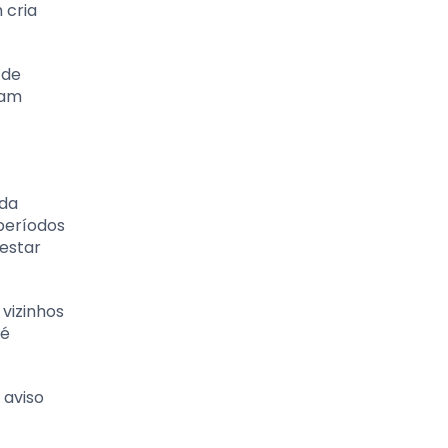
 cria
 de
çam
ada
 períodos
 estar
vizinhos
 é
 aviso