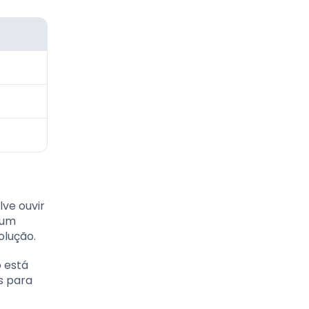
lve ouvir
 um
olução.
 está
s para