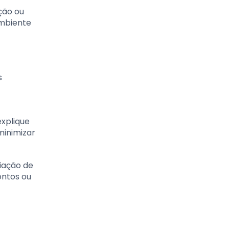
ção ou
ambiente
s
explique
minimizar
iação de
ontos ou