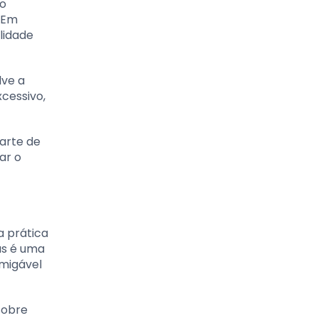
ao
. Em
lidade
lve a
xcessivo,
arte de
ar o
a prática
as é uma
migável
sobre