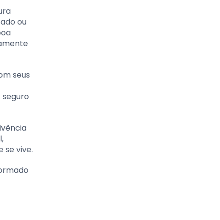
ura
tado ou
boa
idamente
com seus
s seguro
ivência
,
 se vive.
formado