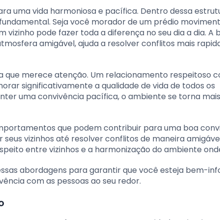
ara uma vida harmoniosa e pacífica. Dentro dessa estrut
el fundamental. Seja você morador de um prédio movimen
vizinho pode fazer toda a diferença no seu dia a dia. A 
 atmosfera amigável, ajuda a resolver conflitos mais rap
ma que merece atenção. Um relacionamento respeitoso 
orar significativamente a qualidade de vida de todos os
ter uma convivência pacífica, o ambiente se torna mai
omportamentos que podem contribuir para uma boa conv
seus vizinhos até resolver conflitos de maneira amigável
speito entre vizinhos e a harmonização do ambiente onde
ssas abordagens para garantir que você esteja bem-in
vência com as pessoas ao seu redor.
o