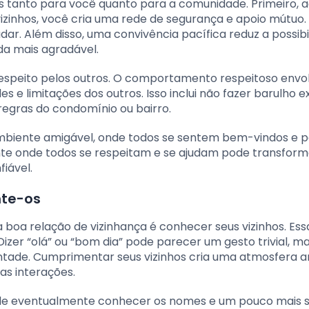
os tanto para você quanto para a comunidade. Primeiro, 
vizinhos, você cria uma rede de segurança e apoio mútuo
dar. Além disso, uma convivência pacífica reduz a possibi
da mais agradável.
 respeito pelos outros. O comportamento respeitoso envo
e limitações dos outros. Isso inclui não fazer barulho e
regras do condomínio ou bairro.
mbiente amigável, onde todos se sentem bem-vindos e p
e onde todos se respeitam e se ajudam pode transform
fiável.
nte-os
boa relação de vizinhança é conhecer seus vizinhos. Ess
er “olá” ou “bom dia” pode parecer um gesto trivial, m
tade. Cumprimentar seus vizinhos cria uma atmosfera a
as interações.
ode eventualmente conhecer os nomes e um pouco mais 