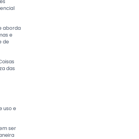
res
encial
e aborda
mas e
e de
Coisas
za das
e uso e
vem ser
aneira