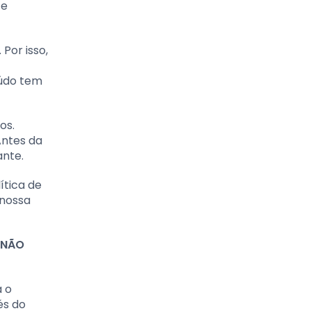
 e
Por isso,
eúdo tem
os.
Antes da
ante.
ítica de
“nossa
NÃO
a o
és do