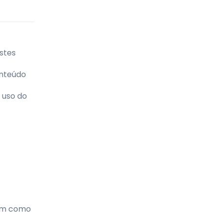
stes
onteúdo
 uso do
 bem como