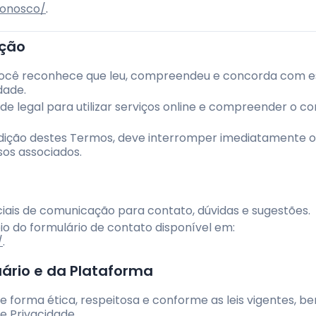
-conosco/
.
ação
você reconhece que leu, compreendeu e concorda com e
dade.
e legal para utilizar serviços online e compreender o c
ição destes Termos, deve interromper imediatamente o
sos associados.
iciais de comunicação para contato, dúvidas e sugestões.
o do formulário de contato disponível em:
/
.
uário e da Plataforma
e de forma ética, respeitosa e conforme as leis vigentes,
de Privacidade.