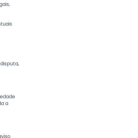
ais,
tuais
disputa,
riedade
da a
aviso