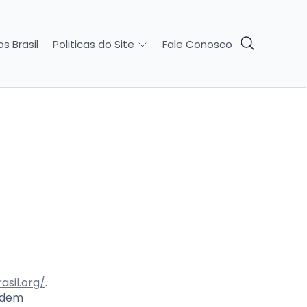
s Brasil
Fale Conosco
Politicas do Site
asil.org/
.
judem