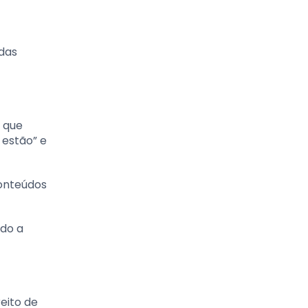
idas
a que
 estão” e
conteúdos
ido a
eito de