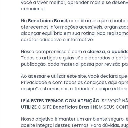
você a viver melhor, aprender mais e se desenvo
emocional.
No
Benefícios Brasil
, acreditamos que o conhec
oferecemos informações acessíveis, organizad
alcançar equilíbrio em sua rotina. Não realiz
caráter educativo e informativo.
Nosso compromisso é com a
clareza, a quali
Todos os artigos e guias são elaborados a partir
publicação, cada material passa por revisão par
Ao acessar e utilizar este site, você declara q
Privacidade e com todas as condições aqui ap
equipe”, estamos nos referindo à equipe editor
LEIA ESTES TERMOS COM ATENÇÃO.
SE VOCÊ N
UTILIZE
O SITE
Benefícios Brasil
NEM SEUS CON
Nosso objetivo é manter um ambiente seguro, é
aceite integral destes Termos. Para dúvidas, s