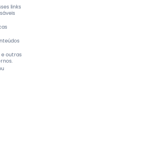
ses links
sáveis
cas
onteúdos
 e outras
rnos.
ou