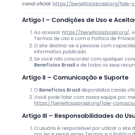
canal oficial:
https://beneficiosbrasil.org/fale
Artigo I – Condições de Uso e Aceit
Ao acessar
https://beneficiosbrasil.org/
, 
Termos de Uso e com a Política de Privaci
O site destina-se a pessoas com capacidad
informativo publicado.
Se você não concordar com qualquer cond
Benefícios Brasil
e de todos os seus recur
Artigo II – Comunicação e Suporte
O
Benefícios Brasil
disponibiliza canais of
Você pode falar com nossa equipe por mei
https://beneficiosbrasil.org/fale-conosco
Artigo III – Responsabilidades do Us
O usuário é responsável por utilizar o sit
por ler e seguir estes Termos e a Política 