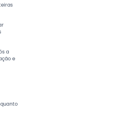
eiras
ar
s
ós a
ação e
nquanto