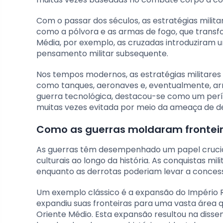
Com o passar dos séculos, as estratégias mili
como a pólvora e as armas de fogo, que trans
Média, por exemplo, as cruzadas introduziram um
pensamento militar subsequente.
Nos tempos modernos, as estratégias militares 
como tanques, aeronaves e, eventualmente, arm
guerra tecnológica, destacou-se como um perío
muitas vezes evitada por meio da ameaça de d
Como as guerras moldaram fronteir
As guerras têm desempenhado um papel crucial 
culturais ao longo da história. As conquistas m
enquanto as derrotas poderiam levar a concess
Um exemplo clássico é a expansão do Império Ro
expandiu suas fronteiras para uma vasta área q
Oriente Médio. Esta expansão resultou na dissem