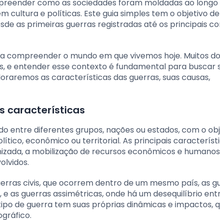
mpreender como as sociedades foram moldadas ao longo
 cultura e políticas. Este guia simples tem o objetivo de
sde as primeiras guerras registradas até os principais con
ara compreender o mundo em que vivemos hoje. Muitos d
s, e entender esse contexto é fundamental para buscar 
ploraremos as características das guerras, suas causas,
s características
do entre diferentes grupos, nações ou estados, com o obj
tico, econômico ou territorial. As principais característ
anizada, a mobilização de recursos econômicos e humanos
olvidos.
uerras civis, que ocorrem dentro de um mesmo país, as g
 e as guerras assimétricas, onde há um desequilíbrio ent
tipo de guerra tem suas próprias dinâmicas e impactos, 
gráfico.