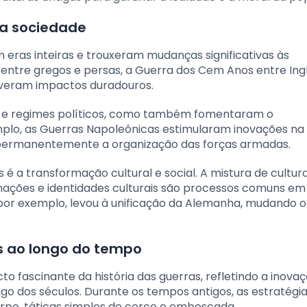
na sociedade
 eras inteiras e trouxeram mudanças significativas às
entre gregos e persas, a Guerra dos Cem Anos entre Ing
iveram impactos duradouros.
as e regimes políticos, como também fomentaram o
plo, as Guerras Napoleônicas estimularam inovações na 
ndo permanentemente a organização das forças armadas.
 a transformação cultural e social. A mistura de cultura
s nações e identidades culturais são processos comuns e
 por exemplo, levou à unificação da Alemanha, mudando o
es ao longo do tempo
to fascinante da história das guerras, refletindo a inova
go dos séculos. Durante os tempos antigos, as estratégi
po, táticas simples de cerco e emboscada.