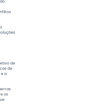
 do
flitos
os
soluções
etivo de
icas de
 e a
uerras
re os
que