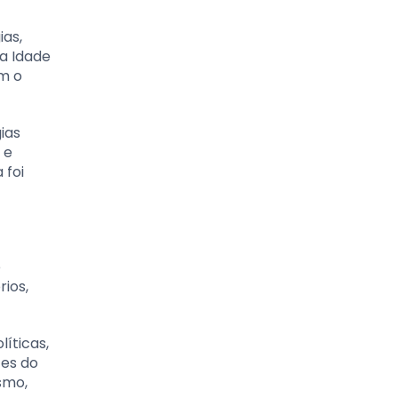
ias,
a Idade
am o
ias
 e
 foi
e
rios,
íticas,
tes do
smo,