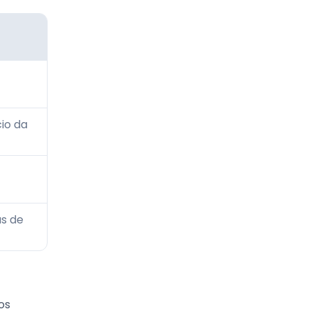
io da
as de
os