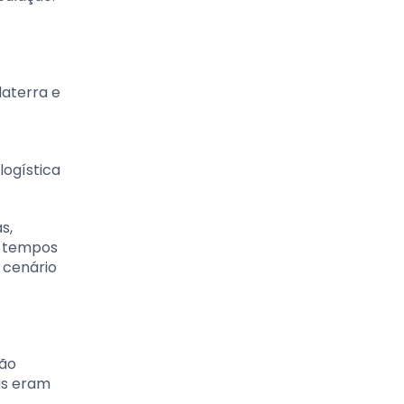
laterra e
logística
s,
m tempos
 cenário
ção
as eram