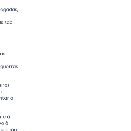
regadas,
as são
ras
 guerras
eiros
 e
ntar a
 e à
vo à
pulação.