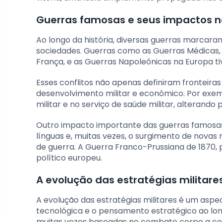
Guerras famosas e seus impactos 
Ao longo da história, diversas guerras marcaram
sociedades. Guerras como as Guerras Médicas, 
França, e as Guerras Napoleônicas na Europa t
Esses conflitos não apenas definiram fronteir
desenvolvimento militar e econômico. Por exem
militar e no serviço de saúde militar, altera
Outro impacto importante das guerras famosas é
línguas e, muitas vezes, o surgimento de nova
de guerra. A Guerra Franco-Prussiana de 1870,
político europeu.
A evolução das estratégias militar
A evolução das estratégias militares é um aspec
tecnológica e o pensamento estratégico ao lon
muitas vezes baseadas no combate corpo a cor