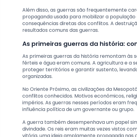
Além disso, as guerras são frequentemente cara
propaganda usada para mobilizar a população e 
consequências diretas dos conflitos. A destru
resultados comuns das guerras.
As primeiras guerras da história: co
As primeiras guerras da história remontam às 
férteis e água eram comuns. A agricultura e a
proteger territórios e garantir sustento, levan
organizadas.
No Oriente Próximo, as civilizações da Mesopotâ
conflitos conhecidos. Motivos econômicos, reli
impérios. As guerras nesses períodos eram fre
influência política de um governante ou grupo.
A guerra também desempenhava um papel simbó
divindade. Os reis eram muitas vezes vistos com
vitória, uma ideia amplamente propagada nas cu