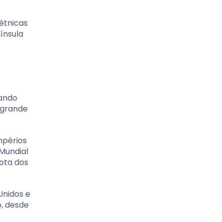
étnicas
ínsula
çando
o grande
mpérios
Mundial
rota dos
Unidos e
, desde