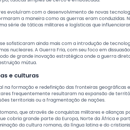
tares evoluíram com o desenvolvimento de novas tecnolog
formaram a maneira como as guerras eram conduzidas. N
a série de táticas militares e logísticas que influenciar
se sofisticaram ainda mais com a introdução de tecnolog
as nucleares. A Guerra Fria, com seu foco em dissuasão
do de grande inovação estratégica onde a guerra direta
estruição mútua.
as e culturas
na formação e redefinição das fronteiras geográficas 
ilitares frequentemente resultaram na expansão de territó
ões territoriais ou a fragmentação de nações.
mano, que através de conquistas militares e alianças pol
ue cobria grande parte da Europa, Norte da África e par
inação da cultura romana, da língua latina e do cristiani