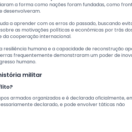
ciaram a forma como nações foram fundadas, como front
se desenvolveram.
ajuda a aprender com os erros do passado, buscando evit
a sobre as motivações políticas e econômicas por trás do
 e da cooperação internacional.
e a resiliência humana e a capacidade de reconstrução ap
guerras frequentemente demonstraram um poder de inov
ogresso humano.
stória militar
lito?
pos armados organizados e é declarada oficialmente, e
essariamente declarado, e pode envolver táticas não