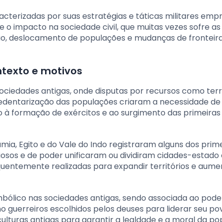
cterizadas por suas estratégias e táticas militares emp
o impacto na sociedade civil, que muitas vezes sofre as
ição, deslocamento de populações e mudanças de fronteir
ntexto e motivos
sociedades antigas, onde disputas por recursos como ter
 sedentarização das populações criaram a necessidade de
do à formação de exércitos e ao surgimento das primeiras
mia, Egito e do Vale do Indo registraram alguns dos prim
giosos e de poder unificaram ou dividiram cidades-estado
quentemente realizadas para expandir territórios e aume
lico nas sociedades antigas, sendo associada ao poder
o guerreiros escolhidos pelos deuses para liderar seu po
lturas antigas para garantir a lealdade e a moral da po