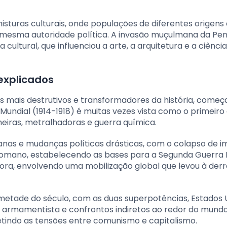
turas culturais, onde populações de diferentes origens 
 mesma autoridade política. A invasão muçulmana da Pen
cultural, que influenciou a arte, a arquitetura e a ciência
 explicados
os mais destrutivos e transformadores da história, come
 Mundial (1914-1918) é muitas vezes vista como o primeir
heiras, metralhadoras e guerra química.
nas e mudanças políticas drásticas, com o colapso de i
tomano, estabelecendo as bases para a Segunda Guerra 
adora, envolvendo uma mobilização global que levou à der
metade do século, com as duas superpotências, Estados 
 armamentista e confrontos indiretos ao redor do mundo
letindo as tensões entre comunismo e capitalismo.