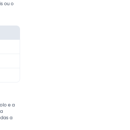
s ou o
olo e a
da
adas a