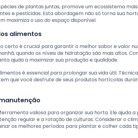
s espécies de plantas juntas, promove um ecossistema mais
zantes e pesticidas. Esta abordagem não só torna sua hort
m maximiza o uso do espaço disponível.
dos alimentos
 certo é crucial para garantir o melhor sabor e valor nut
 manhã, quando os níveis de hidratação são mais altos. C
anta ajuda a maximizar sua produção e qualidade.
imentos é essencial para prolongar sua vida útil. Técni
m que você desfrute de seus produtos hortícolas duran
e manutenção
rramenta valiosa para organizar sua horta. Ele ajuda a 
enção regular e a rotação de culturas. Considerar o clim
nar os melhores períodos para plantar e colher cada ti