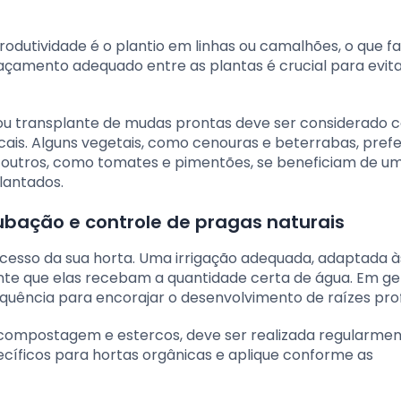
odutividade é o plantio em linhas ou camalhões, o que fac
çamento adequado entre as plantas é crucial para evita
o ou transplante de mudas prontas deve ser considerado
locais. Alguns vegetais, como cenouras e beterrabas, pref
 outros, como tomates e pimentões, se beneficiam de um 
lantados.
ubação e controle de pragas naturais
cesso da sua horta. Uma irrigação adequada, adaptada à
nte que elas recebam a quantidade certa de água. Em ger
ência para encorajar o desenvolvimento de raízes pro
 compostagem e estercos, deve ser realizada regularme
pecíficos para hortas orgânicas e aplique conforme as