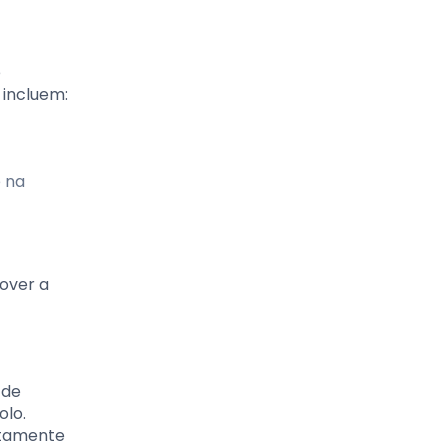
e
 incluem:
e na
over a
 de
olo.
etamente