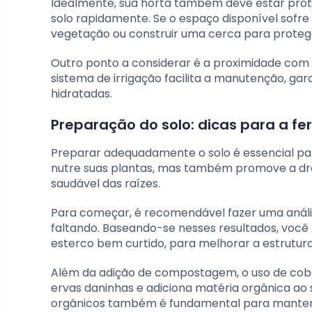
Idealmente, sua horta também deve estar prote
solo rapidamente. Se o espaço disponível sofr
vegetação ou construir uma cerca para protege
Outro ponto a considerar é a proximidade com
sistema de irrigação facilita a manutenção, 
hidratadas.
Preparação do solo: dicas para a fer
Preparar adequadamente o solo é essencial para
nutre suas plantas, mas também promove a d
saudável das raízes.
Para começar, é recomendável fazer uma análise
faltando. Baseando-se nesses resultados, voc
esterco bem curtido, para melhorar a estrutura
Além da adição de compostagem, o uso de cobe
ervas daninhas e adiciona matéria orgânica ao 
orgânicos também é fundamental para manter o