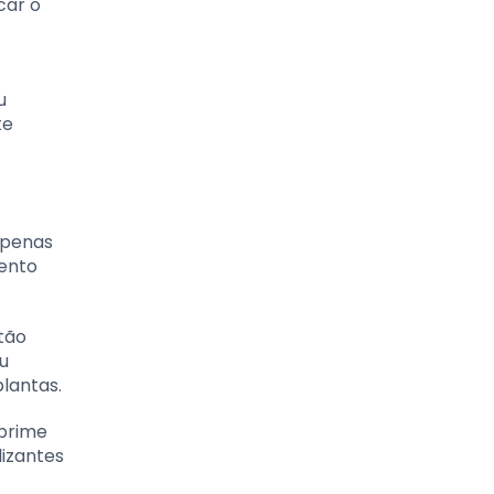
car o
u
te
apenas
ento
tão
u
plantas.
uprime
lizantes