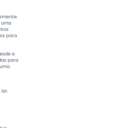
semente.
r uma
ntos
ios para
desde a
das para
u uma
o
lar.
s e