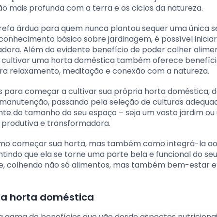
ão mais profunda com a terra e os ciclos da natureza.
refa árdua para quem nunca plantou sequer uma única 
onhecimento básico sobre jardinagem, é possível inicia
adora. Além do evidente benefício de poder colher alime
l, cultivar uma horta doméstica também oferece benefíc
ra relaxamento, meditação e conexão com a natureza.
s para começar a cultivar sua própria horta doméstica, 
 e manutenção, passando pela seleção de culturas adequa
nte do tamanho do seu espaço – seja um vasto jardim o
 produtiva e transformadora.
omo começar sua horta, mas também como integrá-la a
indo que ela se torne uma parte bela e funcional do seu 
e, colhendo não só alimentos, mas também bem-estar e
ma horta doméstica
 gama de benefícios que vão desde aspectos nutricionai