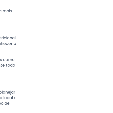
a mais
ricional.
onhecer o
cas como
te todo
planejar
a local e
po de