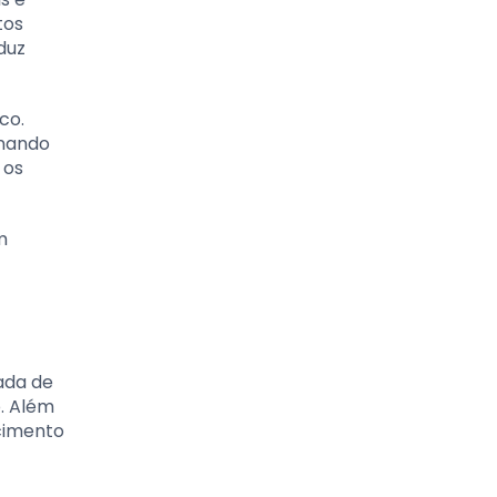
tos
duz
co.
onando
 os
m
ada de
o. Além
ecimento