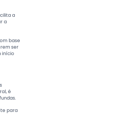
ilita a
r a
 com base
erem ser
início
s
al, é
fundas.
nte para