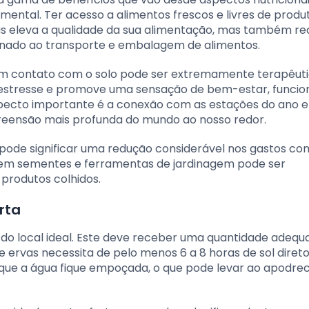
ental. Ter acesso a alimentos frescos e livres de produ
as eleva a qualidade da sua alimentação, mas também re
ionado ao transporte e embalagem de alimentos.
r em contato com o solo pode ser extremamente terapêuti
estresse e promove uma sensação de bem-estar, funci
pecto importante é a conexão com as estações do ano e
reensão mais profunda do mundo ao nosso redor.
pode significar uma redução considerável nos gastos co
l em sementes e ferramentas de jardinagem pode ser
rodutos colhidos.
rta
do local ideal. Este deve receber uma quantidade adequ
 e ervas necessita de pelo menos 6 a 8 horas de sol diret
r que a água fique empoçada, o que pode levar ao apodr