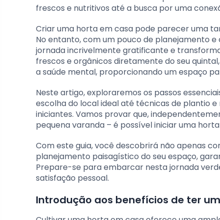
frescos e nutritivos até a busca por uma conex
Criar uma horta em casa pode parecer uma ta
No entanto, com um pouco de planejamento e c
jornada incrivelmente gratificante e transform
frescos e orgânicos diretamente do seu quinta
a saúde mental, proporcionando um espaço pa
Neste artigo, exploraremos os passos essenciai
escolha do local ideal até técnicas de plantio
iniciantes. Vamos provar que, independenteme
pequena varanda – é possível iniciar uma horta
Com este guia, você descobrirá não apenas c
planejamento paisagístico do seu espaço, garant
Prepare-se para embarcar nesta jornada verd
satisfação pessoal.
Introdução aos benefícios de ter u
Cultivar uma horta em casa oferece uma ampla