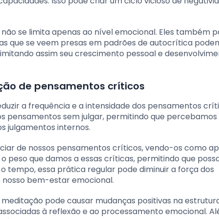
pacidades. Isso pode criar um ciclo vicioso de negativi
s não se limita apenas ao nível emocional. Eles também
as que se veem presas em padrões de autocrítica podem
 limitando assim seu crescimento pessoal e desenvolvim
ção de pensamentos críticos
uzir a frequência e a intensidade dos pensamentos críti
sos pensamentos sem julgar, permitindo que percebamos
os julgamentos internos.
nciar de nossos pensamentos críticos, vendo-os como a
 o peso que damos a essas críticas, permitindo que pos
o tempo, essa prática regular pode diminuir a força dos
o nosso bem-estar emocional.
 meditação pode causar mudanças positivas na estrutur
 associadas à reflexão e ao processamento emocional. A