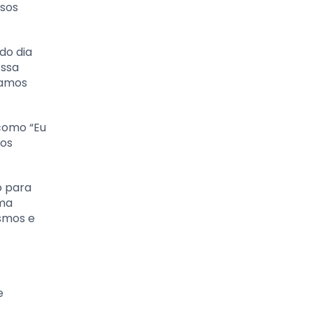
ssos
do dia
Essa
ramos
 como “Eu
tos
o para
uma
esmos e
e