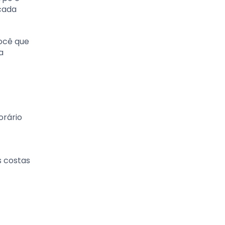
 cada
você que
a
orário
s costas