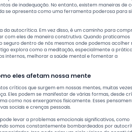
ntos de inadequação. No entanto, existem maneiras de
iada se apresenta como uma ferramenta poderosa para si
 da autocrítica. Em vez disso, é um caminho para comp
ar com eles de maneira construtiva. Quando praticamos
ço seguro dentro de nós mesmos onde podemos acolher 
artigo explora como a meditação, especialmente a prátic
tos internos, melhorar a saúde mental e fomentar a
como eles afetam nossa mente
tos críticos que surgem em nossas mentes, muitas veze
. Eles podem se manifestar de várias formas, desde crí
rma como nos enxergamos fisicamente. Esses pensamen
as sociais e crenças pessoais.
pode levar a problemas emocionais significativos, como
uando somos constantemente bombardeados por autocrít