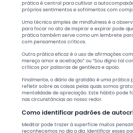
prática é central para cultivar a autocompaixã
próprios sentimentos e sofrimentos com comp
Uma técnica simples de mindfulness é a observ
para focar no ato de inspirar e expirar pode a
prática também serve como um lembrete para
com pensamentos críticos.
Outra prática eficaz é o uso de afirmações co
mereço amor e aceitação” ou “Sou digno tal co
críticos por palavras de gentileza e apoio.
Finalmente, o diário de gratidão é uma prátic
refletir sobre as coisas pelas quais somos gr
mentalidade de apreciação. Este hábito pode f
nas circunstâncias ao nosso redor.
Como identificar padrões de autocr
Meditar pode trazer à superfície muitos pensa
reconhecemos no dia a dia. Identificar esses p