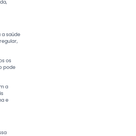
da,
 a saúde
regular,
os os
so pode
om a
is
ma e
ssa