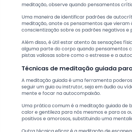
meditação, observe quando pensamentos crítico
Uma maneira de identificar padrões de autocrít
meditação, anote os pensamentos que vieram à
conscientização sobre os padrões negativos e
Além disso, é útil estar atento às sensações fís
alguma parte do corpo quando pensamentos cr
pistas valiosas sobre como o estresse e a auto
Técnicas de meditação guiada para 
A meditação guiada é uma ferramenta poderosa
seguir um guia ou instrutor, seja em áudio ou ví
mente e focar na autocompaixão.
Uma prática comum é a meditação guiada de bo
calor e gentileza para nós mesmos e para os ou
positivos e amorosos, substituindo uma mentali
Outra técnica eficaz é a meditação de escane