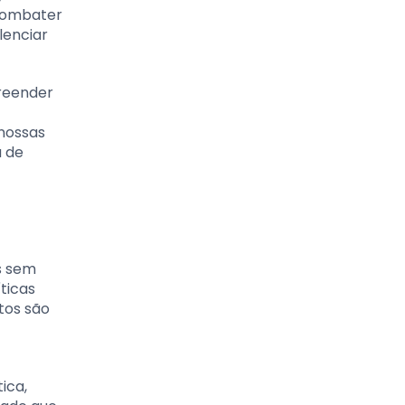
 combater
lenciar
reender
nossas
a de
s sem
ticas
tos são
ica,