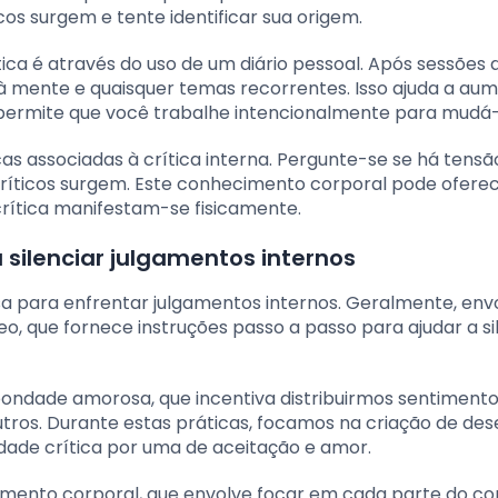
s surgem e tente identificar sua origem.
ica é através do uso de um diário pessoal. Após sessões 
 mente e quaisquer temas recorrentes. Isso ajuda a aum
 permite que você trabalhe intencionalmente para mudá-
icas associadas à crítica interna. Pergunte-se se há tens
íticos surgem. Este conhecimento corporal pode ofere
crítica manifestam-se fisicamente.
silenciar julgamentos internos
 para enfrentar julgamentos internos. Geralmente, env
deo, que fornece instruções passo a passo para ajudar a si
ndade amorosa, que incentiva distribuirmos sentimento
tros. Durante estas práticas, focamos na criação de des
dade crítica por uma de aceitação e amor.
amento corporal, que envolve focar em cada parte do co