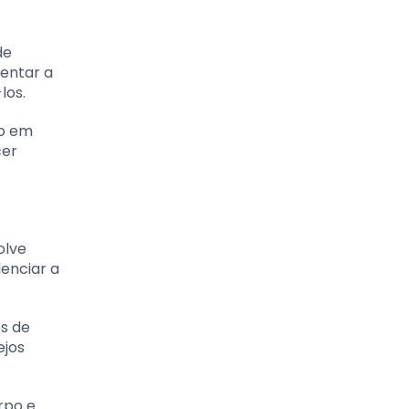
de
entar a
los.
ão em
cer
olve
lenciar a
s de
ejos
rpo e