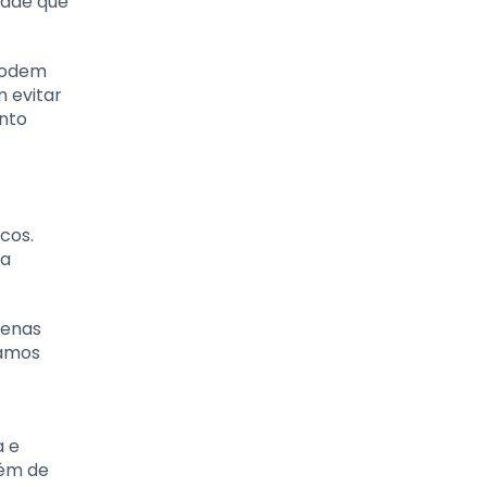
dade que
 podem
 evitar
ento
cos.
 a
penas
samos
a e
lém de