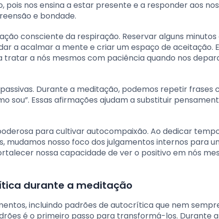
o, pois nos ensina a estar presente e a responder aos no
reensão e bondade.
ação consciente da respiração. Reservar alguns minutos 
judar a acalmar a mente e criar um espaço de aceitação. 
 tratar a nós mesmos com paciência quando nos depa
mpassivas. Durante a meditação, podemos repetir frases
mo sou”. Essas afirmações ajudam a substituir pensamen
a poderosa para cultivar autocompaixão. Ao dedicar temp
atos, mudamos nosso foco dos julgamentos internos para 
ortalecer nossa capacidade de ver o positivo em nós m
ítica durante a meditação
mentos, incluindo padrões de autocrítica que nem sempr
adrões é o primeiro passo para transformá-los. Durante a