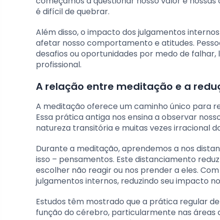
começamos a questionar nosso valor e nossas ca
é difícil de quebrar.
Além disso, o impacto dos julgamentos interno
afetar nosso comportamento e atitudes. Pesso
desafios ou oportunidades por medo de falhar,
profissional.
A relação entre meditação e a redu
A meditação oferece um caminho único para red
Essa prática antiga nos ensina a observar nos
natureza transitória e muitas vezes irracional d
Durante a meditação, aprendemos a nos dista
isso – pensamentos. Este distanciamento reduz
escolher não reagir ou nos prender a eles. Com 
julgamentos internos, reduzindo seu impacto n
Estudos têm mostrado que a prática regular de
função do cérebro, particularmente nas áreas