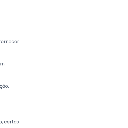
 fornecer
 um
ção.
, certas