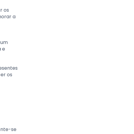
r os
horar a
s um
 e
resentes
cer os
ente-se