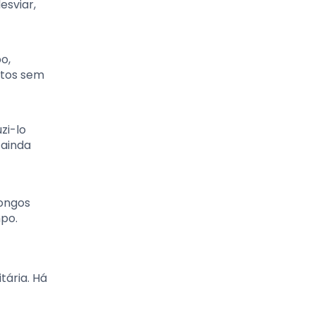
esviar,
o,
rtos sem
zi-lo
 ainda
longos
mpo.
tária. Há