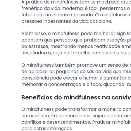
A prática de mindfulness tem se mostrado cru
frenético da vida moderna, é fácil perdermos
futuro ou ruminando o passado. O mindfulness 
pressões incessantes da vida cotidiana.
Além disso, o mindfulness pode melhorar signif
apontam que pessoas que praticam atenção p
ao estresse, mostrando menos reatividade emoc
desafiadoras, seja no trabalho, em casa ou na 
O mindfulness também promove um senso de b
de apreciar as pequenas coisas da vida que mu
consciência pode elevar o humor e aumentar a s
melhorar a concentração e o foco, ajudando-nos
Benefícios do mindfulness na convi
O mindfulness pode transformar a maneira com
comunitário. Em comunidades, sejam condomínio
conflitos e desentendimentos. Praticar mindf
para estas interações.