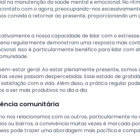
cial na manutenção da saúde mental e emocional. No rit
 o contato com o agora, preocupando-nos excessivamen
nos convida a retornar ao presente, proporcionando um a
icativamente a nossa capacidade de lidar com o estresse
lena regularmente demonstram uma resposta mais cont
ional. Isso é particularmente benéfico para lidar com s
comunidade.
em-estar geral. Ao estar plenamente presente, somos
itas vezes passam despercebidas. Esse estado de gratidã
atisfação com a vida. Além disso, a prática regular pod
 a ser mais produtivos no dia a dia.
vência comunitária
o nos relacionamos com os outros, particularmente no
s ou bairros, a convivência muitas vezes é marcada po
ulness pode trazer uma abordagem mais pacífica e compa