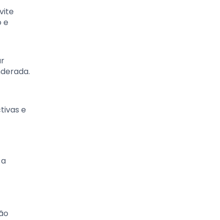
vite
o e
ar
nderada.
tivas e
 a
tão