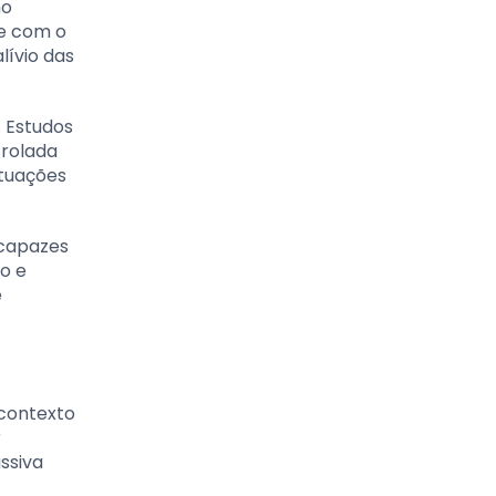
mo
te com o
lívio das
. Estudos
rolada
ituações
 capazes
o e
e
 contexto
r
ssiva