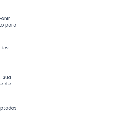
venir
to para
rias
. Sua
iente
aptadas