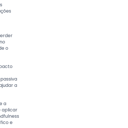
s
ações
perder
 no
de o
mpacto
mpassiva
ajudar a
e a
 aplicar
dfulness
fico e