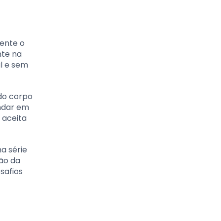
mente o
nte na
l e sem
 do corpo
undar em
 aceita
a série
ção da
safios