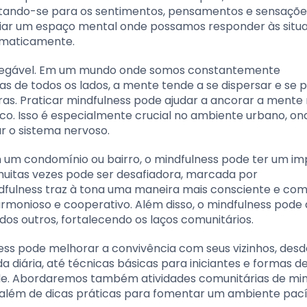
tando-se para os sentimentos, pensamentos e sensaçõe
criar um espaço mental onde possamos responder às situ
omaticamente.
é inegável. Em um mundo onde somos constantemente
de todos os lados, a mente tende a se dispersar e se 
as. Praticar mindfulness pode ajudar a ancorar a mente
o. Isso é especialmente crucial no ambiente urbano, on
r o sistema nervoso.
um condomínio ou bairro, o mindfulness pode ter um i
muitas vezes pode ser desafiadora, marcada por
ndfulness traz à tona uma maneira mais consciente e co
monioso e cooperativo. Além disso, o mindfulness pode 
s outros, fortalecendo os laços comunitários.
ess pode melhorar a convivência com seus vizinhos, desd
a diária, até técnicas básicas para iniciantes e formas de
de. Abordaremos também atividades comunitárias de min
, além de dicas práticas para fomentar um ambiente pací