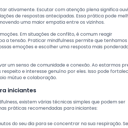
tar ativamente. Escutar com atenção plena significa ouvi
lações de respostas antecipadas. Essa prática pode mel
ovendo uma maior empatia entre os vizinhos.
emoções. Em situações de conflito, é comum reagir
a a tensão. Praticar mindfulness permite que tenhamo
ssas emoções e escolher uma resposta mais ponderada
tivar um senso de comunidade e conexão. Ao estarmos p
respeito e interesse genuíno por eles. Isso pode fortale
oio mútuo e colaboração.
a iniciantes
ulness, existem várias técnicas simples que podem ser
umas práticas recomendadas para iniciantes:
nutos do seu dia para se concentrar na sua respiração. S