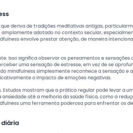
ess
 que deriva de tradições meditativas antigas, particular
ido amplamente adotado no contexto secular, especialme
dfulness envolve prestar atenção, de maneira intenciona
nte. Isso significa observar os pensamentos e sensações
 perceber uma sensação de estresse, em vez de se aprof
ndo mindfulness simplesmente reconhece a sensação e a
ficativamente o impacto de emoções negativas.
s. Estudos mostram que a prática regular pode levar a um
a ansiedade até a melhoria da saúde física, como a redu
indfulness uma ferramenta poderosa para enfrentar os de
diária