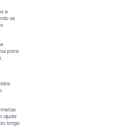
es e
ando as
es
re
bui para
.
zidos
o
r metas
o ajuda
ao longo