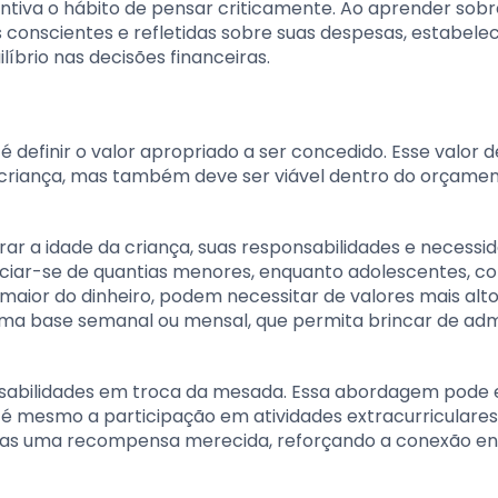
ntiva o hábito de pensar criticamente. Ao aprender sobr
s conscientes e refletidas sobre suas despesas, estabel
íbrio nas decisões financeiras.
definir o valor apropriado a ser concedido. Esse valor d
 criança, mas também deve ser viável dentro do orçame
rar a idade da criança, suas responsabilidades e necessi
iciar-se de quantias menores, enquanto adolescentes, c
ior do dinheiro, podem necessitar de valores mais alt
ma base semanal ou mensal, que permita brincar de adm
onsabilidades em troca da mesada. Essa abordagem pode 
é mesmo a participação em atividades extracurriculares
mas uma recompensa merecida, reforçando a conexão en