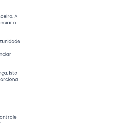
ceira. A
nciar o
rtunidade
nciar
ça, isto
porciona
controle
r