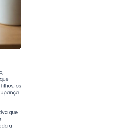
a,
 que
ilhos, os
poupança
tiva que
e
oda a