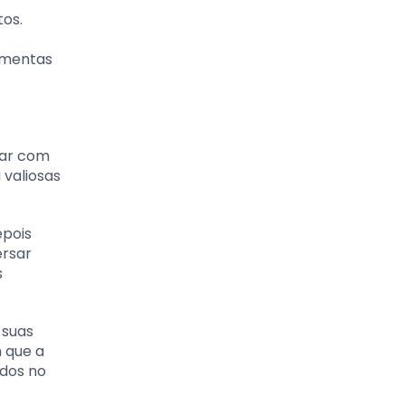
tos.
amentas
dar com
 valiosas
epois
ersar
s
 suas
m que a
idos no