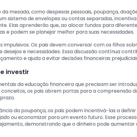
o da mesada, como despesas pessoais, poupança, doaçõ
e um sistema de envelopes ou contas separadas, incentiv
ente. Elas aprenderão que, ao alocar fundos para diferent
ças e podem se planejar melhor para suas necessidades.
s impulsivos. Os pais devem conversar com os filhos sob
tre desejos e necessidades. Essa discussão contínua contri
çamento e ajuda a evitar decisões financeiras prejudiciais
 investir
entais da educação financeira que precisam ser introdu
es conceitos, os pais abrem portas para a compreensão d
 prazo.
ância da poupança, os pais podem incentivá-las a defini
ado ou economizar para um evento futuro. Esse process
lanejamento, demonstrando que o dinheiro pode aumentar 