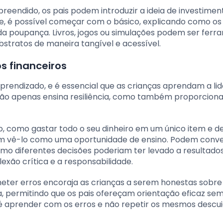
eendido, os pais podem introduzir a ideia de investimen
e, é possível começar com o básico, explicando como os
a poupança. Livros, jogos ou simulações podem ser ferr
abstratos de maneira tangível e acessível.
s financeiros
prendizado, e é essencial que as crianças aprendam a li
ão apenas ensina resiliência, como também proporciona
 como gastar todo o seu dinheiro em um único item e d
vem vê-lo como uma oportunidade de ensino. Podem conv
omo diferentes decisões poderiam ter levado a resultado
lexão crítica e a responsabilidade.
eter erros encoraja as crianças a serem honestas sobre
ça, permitindo que os pais ofereçam orientação eficaz se
 é aprender com os erros e não repetir os mesmos descu