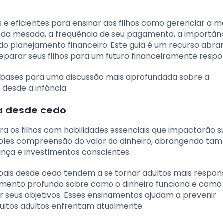
s e eficientes para ensinar aos filhos como gerenciar a 
r da mesada, a frequência de seu pagamento, a importân
 do planejamento financeiro. Este guia é um recurso abr
eparar seus filhos para um futuro financeiramente respo
s bases para uma discussão mais aprofundada sobre a
 desde a infância.
a desde cedo
a os filhos com habilidades essenciais que impactarão s
imples compreensão do valor do dinheiro, abrangendo ta
nça e investimentos conscientes.
oais desde cedo tendem a se tornar adultos mais respon
mento profundo sobre como o dinheiro funciona e como 
ar seus objetivos. Esses ensinamentos ajudam a prevenir
uitos adultos enfrentam atualmente.