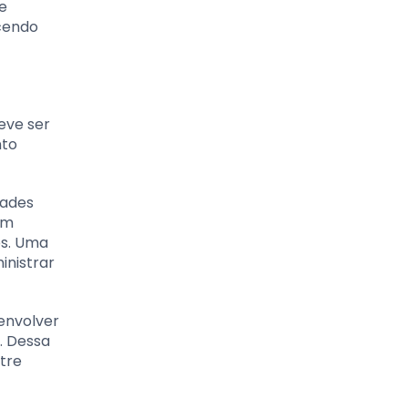
e
ecendo
eve ser
nto
dades
om
os. Uma
inistrar
envolver
. Dessa
tre