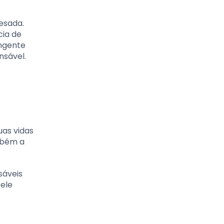
mesada.
cia de
angente
nsável.
uas vidas
mbém a
sáveis
ele