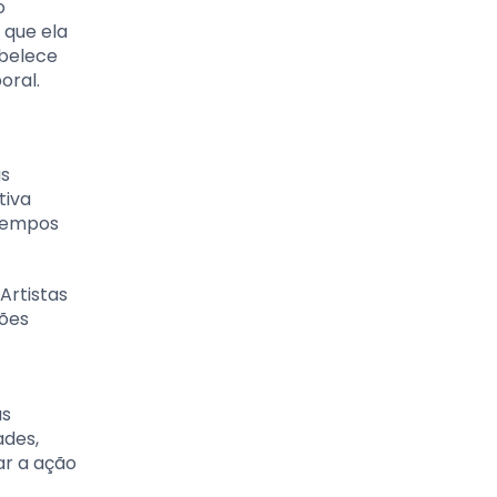
o
que ela
abelece
oral.
as
tiva
 tempos
Artistas
tões
as
ades,
ar a ação