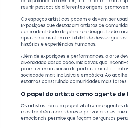
desigualdades e divisões, a arte oferece um es
reunir pessoas de diferentes origens, promov
Os espaços artísticos podem e devem ser usado
Exposições que destacam artistas de comunid
como identidade de gênero e desigualdade racia
apenas aumentam a visibilidade desses grupos
histórias e experiências humanas.
Além de exposições e performances, a arte de
diversidade desde cedo. Iniciativas que incenti
promovem um senso de pertencimento e auto-e
sociedade mais inclusiva e empática. Ao acolher
estamos construindo comunidades mais fortes e
O papel do artista como agente de 
Os artistas têm um papel vital como agentes de
mas também narradores e provocadores que desa
emocionais permite que façam perguntas pert