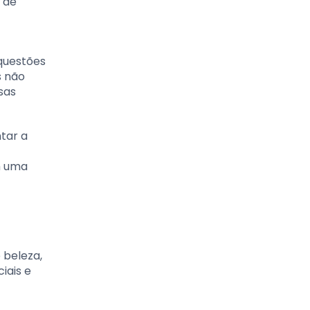
r de
questões
s não
sas
tar a
m uma
 beleza,
iais e