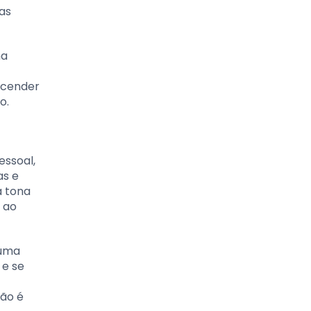
as
ma
scender
o.
essoal,
as e
à tona
 ao
 uma
 e se
não é