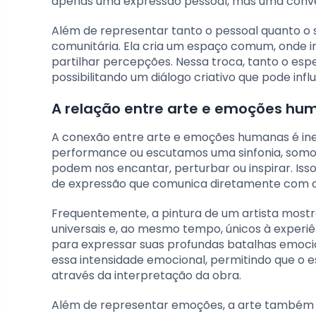
apenas uma expressão pessoal, mas uma conve
Além de representar tanto o pessoal quanto o s
comunitária. Ela cria um espaço comum, onde in
partilhar percepções. Nessa troca, tanto o esp
possibilitando um diálogo criativo que pode infl
A relação entre arte e emoções hu
A conexão entre arte e emoções humanas é ine
performance ou escutamos uma sinfonia, somos
podem nos encantar, perturbar ou inspirar. Is
de expressão que comunica diretamente com os
Frequentemente, a pintura de um artista mostr
universais e, ao mesmo tempo, únicos à experiê
para expressar suas profundas batalhas emocio
essa intensidade emocional, permitindo que o
através da interpretação da obra.
Além de representar emoções, a arte também 