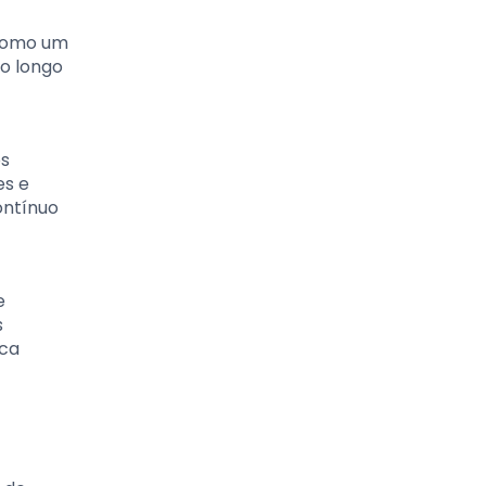
 como um
Ao longo
os
es e
ontínuo
e
s
ica