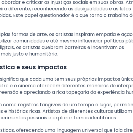
 abordar e criticar as injustiças sociais em suas obras. At
a diferente, reconhecendo as desigualdades e as lutas
das. Este papel questionador é o que torna o trabalho do
las formas de arte, os artistas inspiram empatia e ação
lizar comunidades e até mesmo influenciar políticas púb
igitais, os artistas quebram barreiras e incentivam os
mais justo e humanitário.
stica e seus impactos
 significa que cada uma tem seus próprios impactos únic
 teatro e o cinema oferecem diferentes maneiras de interp
eensão e apreciando a rica tapeçaria da experiência h
em como registros tangíveis de um tempo e lugar, permiti
istórias ricas. Artistas de diferentes culturas utilizam
erimentos pessoais e explorar temas identitários.
uísticas, oferecendo uma linguagem universal que fala di