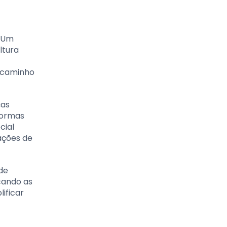
. Um
ltura
m caminho
ças
 normas
cial
ações de
de
cando as
ificar