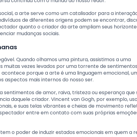
rsa contínua com o mundo ao nosso redor.
ocial, a arte serve como um catalisador para a interaçã
divíduos de diferentes origens podem se encontrar, discu
ectador quanto o criador da arte ampliam seus horizonte
uenciar mudanças sociais.
manas
gável. Quando olhamos uma pintura, assistimos a uma
 muitas vezes levados por uma torrente de sentimento
so acontece porque a arte é uma linguagem emocional, 
 aspectos mais internos do nosso ser.
a sentimentos de amor, raiva, tristeza ou esperança que
ncia daquele criador. Vincent van Gogh, por exemplo, uso
nais, e suas telas vibrantes e cheias de movimento refl
 espectador entre em contato com suas próprias emoçõe
tem o poder de induzir estados emocionais em quem a r