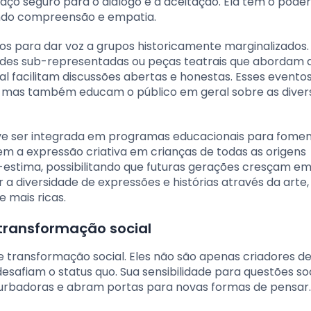
paço seguro para o diálogo e a aceitação. Ela tem o pode
endo compreensão e empatia.
s para dar voz a grupos historicamente marginalizados.
ades sub-representadas ou peças teatrais que abordam 
l facilitam discussões abertas e honestas. Esses evento
, mas também educam o público em geral sobre as diver
ve ser integrada em programas educacionais para fomen
vem a expressão criativa em crianças de todas as origens
stima, possibilitando que futuras gerações cresçam e
 a diversidade de expressões e histórias através da arte,
 mais ricas.
transformação social
 transformação social. Eles não são apenas criadores de
fiam o status quo. Sua sensibilidade para questões soc
urbadoras e abram portas para novas formas de pensar.