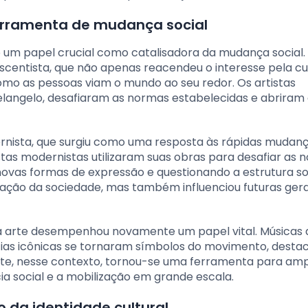
ferramenta de mudança social
 um papel crucial como catalisadora da mudança social
centista, que não apenas reacendeu o interesse pela cu
mo as pessoas viam o mundo ao seu redor. Os artistas
elangelo, desafiaram as normas estabelecidas e abrira
ista, que surgiu como uma resposta às rápidas mudan
tistas modernistas utilizaram suas obras para desafiar as
novas formas de expressão e questionando a estrutura so
itação da sociedade, mas também influenciou futuras ger
, a arte desempenhou novamente um papel vital. Músicas 
fias icônicas se tornaram símbolos do movimento, desta
arte, nesse contexto, tornou-se uma ferramenta para ampl
a social e a mobilização em grande escala.
 da identidade cultural