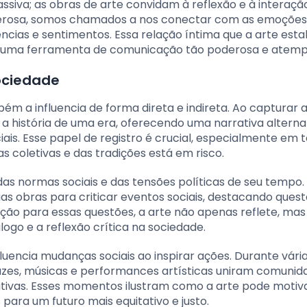
siva; as obras de arte convidam à reflexão e à interaçã
erosa, somos chamados a nos conectar com as emoções 
ências e sentimentos. Essa relação íntima que a arte est
 uma ferramenta de comunicação tão poderosa e atemp
sociedade
ém a influencia de forma direta e indireta. Ao capturar 
a a história de uma era, oferecendo uma narrativa alterna
ais. Esse papel de registro é crucial, especialmente em
 coletivas e das tradições está em risco.
as normas sociais e das tensões políticas de seu tempo. 
uas obras para criticar eventos sociais, destacando ques
ção para essas questões, a arte não apenas reflete, mas
ogo e a reflexão crítica na sociedade.
luencia mudanças sociais ao inspirar ações. Durante vári
tazes, músicas e performances artísticas uniram comunid
icativas. Esses momentos ilustram como a arte pode motiv
 para um futuro mais equitativo e justo.