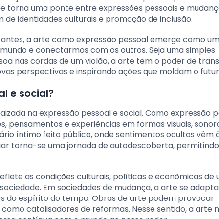
 se torna uma ponte entre expressões pessoais e mudanç
m de identidades culturais e promoção de inclusão.
tantes, a arte como expressão pessoal emerge como u
mundo e conectarmos com os outros. Seja uma simples
oa nas cordas de um violão, a arte tem o poder de tran
 novas perspectivas e inspirando ações que moldam o futur
l e social?
izada na expressão pessoal e social. Como expressão p
s, pensamentos e experiências em formas visuais, sonor
iário íntimo feito público, onde sentimentos ocultos vêm 
iar torna-se uma jornada de autodescoberta, permitindo
eflete as condições culturais, políticas e econômicas de
 sociedade. Em sociedades de mudança, a arte se adapta
es do espírito do tempo. Obras de arte podem provocar
 como catalisadores de reformas. Nesse sentido, a arte 