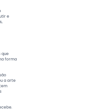
o
tir e
s,
s que
uma forma
 são
u a arte
etem
s
ecebe.