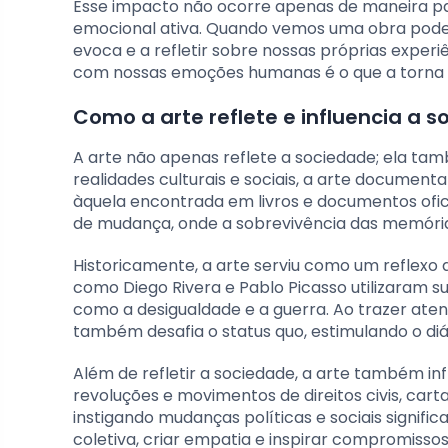
Esse impacto não ocorre apenas de maneira pas
emocional ativa. Quando vemos uma obra pod
evoca e a refletir sobre nossas próprias experi
com nossas emoções humanas é o que a torna
Como a arte reflete e influencia a 
A arte não apenas reflete a sociedade; ela tamb
realidades culturais e sociais, a arte document
àquela encontrada em livros e documentos ofici
de mudança, onde a sobrevivência das memórias
Historicamente, a arte serviu como um reflexo d
como Diego Rivera e Pablo Picasso utilizaram s
como a desigualdade e a guerra. Ao trazer aten
também desafia o status quo, estimulando o diál
Além de refletir a sociedade, a arte também inf
revoluções e movimentos de direitos civis, car
instigando mudanças políticas e sociais signif
coletiva, criar empatia e inspirar compromissos