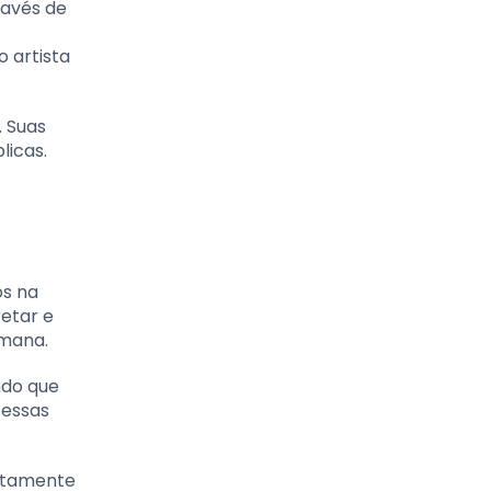
ravés de
 artista
. Suas
licas.
os na
retar e
umana.
ndo que
 essas
retamente