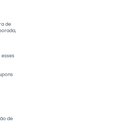
ra de
porada,
 esses
cupons
ção de