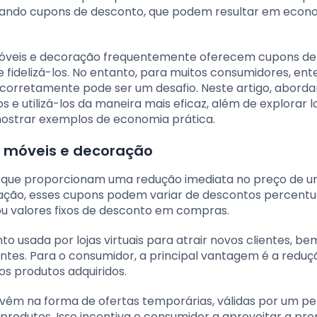
lizando cupons de desconto, que podem resultar em econ
móveis e decoração frequentemente oferecem cupons de
e fidelizá-los. No entanto, para muitos consumidores, en
orretamente pode ser um desafio. Neste artigo, abord
e utilizá-los da maneira mais eficaz, além de explorar l
ostrar exemplos de economia prática.
a móveis e decoração
 que proporcionam uma redução imediata no preço de 
ração, esses cupons podem variar de descontos percent
 ou valores fixos de desconto em compras.
 usada por lojas virtuais para atrair novos clientes, b
entes. Para o consumidor, a principal vantagem é a reduç
s produtos adquiridos.
vêm na forma de ofertas temporárias, válidas por um pe
produtos. Isso incentiva o consumidor a aproveitar a p