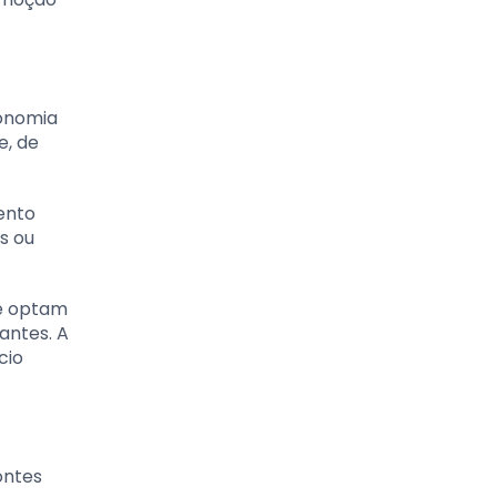
conomia
e, de
ento
s ou
ue optam
antes. A
cio
ontes