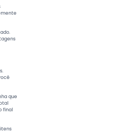
s
temente
tado.
ntagens
s.
você
nha que
otal
 final
itens