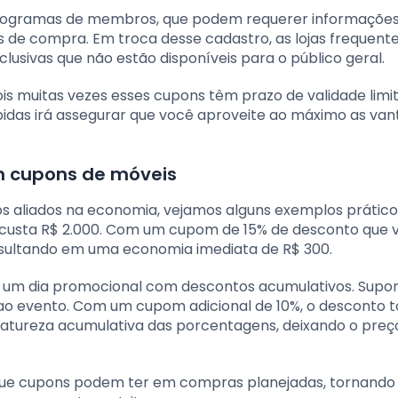
programas de membros, que podem requerer informaçõe
s de compra. Em troca desse cadastro, as lojas frequen
usivas que não estão disponíveis para o público geral.
ois muitas vezes esses cupons têm prazo de validade limi
das irá assegurar que você aproveite ao máximo as va
m cupons de móveis
s aliados na economia, vejamos alguns exemplos prático
 custa R$ 2.000. Com um cupom de 15% de desconto que 
resultando em uma economia imediata de R$ 300.
e um dia promocional com descontos acumulativos. Supo
ao evento. Com um cupom adicional de 10%, o desconto t
natureza acumulativa das porcentagens, deixando o preço
que cupons podem ter em compras planejadas, tornando 