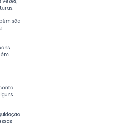
s vezes,
turas.
ambém são
e
pons
mbém
sconto
Alguns
quidação
essas