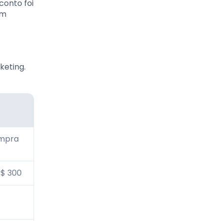
conto foi
em
keting.
ompra
$ 300