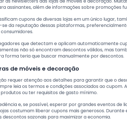
car as newsletters das lojas de móveis e decoração. Muita
ara assinantes, além de informações sobre promoções fu
ssificam cupons de diversas lojas em um único lugar, t
rar-se da reputação dessas plataformas, preferencialment
 consumidores.
 navegadores que detectam e aplicam automaticamente cu
ramentas não só encontram descontos válidos, mas ta
a forma teria que buscar manualmente por descontos.
ras de móveis e decoração
ão requer atenção aos detalhes para garantir que o de
mpre leia os termos e condições associados ao cupom. 
 produtos ou ter requisitos de gasto mínimo.
ência e, se possível, esperar por grandes eventos de li
lojas costumam liberar cupons mais generosos. Durante 
s descontos sazonais para maximizar a economia.