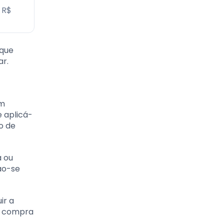
 R$
 que
r.
em
 aplicá-
o de
a ou
ao-se
ir a
ua compra