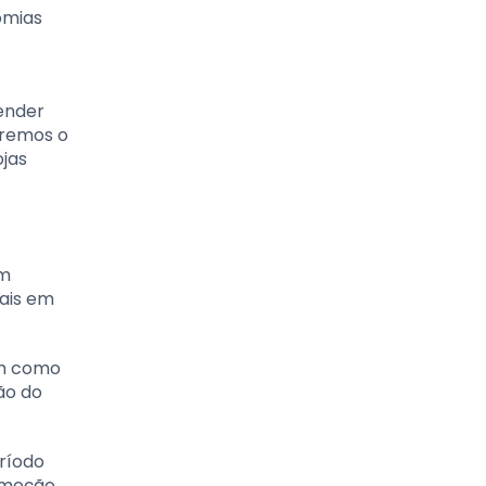
omias
tender
aremos o
ojas
um
uais em
em como
ão do
ríodo
romoção