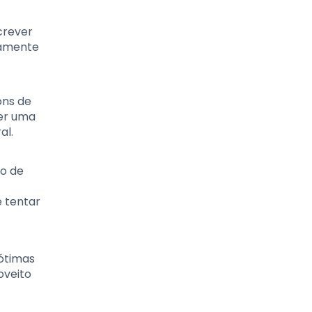
crever
tamente
ons de
ser uma
al.
ão de
e tentar
 ótimas
oveito