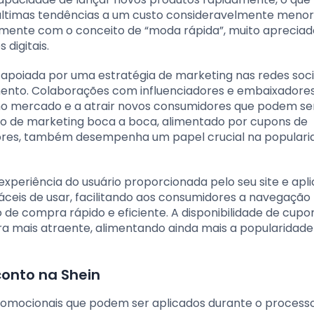
últimas tendências a um custo consideravelmente menor
itamente com o conceito de “moda rápida”, muito apreciad
 digitais.
, apoiada por uma estratégia de marketing nas redes soci
imento. Colaborações com influenciadores e embaixadore
no mercado e a atrair novos consumidores que podem se
po de marketing boca a boca, alimentado por cupons de
adores, também desempenha um papel crucial na populari
xperiência do usuário proporcionada pelo seu site e apli
fáceis de usar, facilitando aos consumidores a navegaçã
de compra rápido e eficiente. A disponibilidade de cupo
a mais atraente, alimentando ainda mais a popularidade
onto na Shein
romocionais que podem ser aplicados durante o process