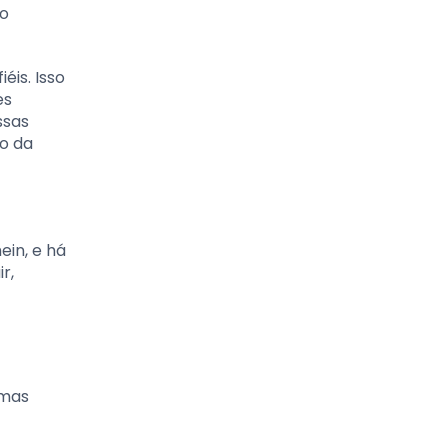
 o
is. Isso
es
ssas
o da
ein, e há
r,
umas