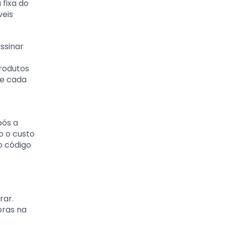
fixa do
veis
ssinar
rodutos
de cada
pós a
o o custo
o código
rar.
pras na