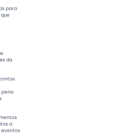
nas para
 que
as
es da
scontos
s
a pena
s
amentos
utos a
s eventos