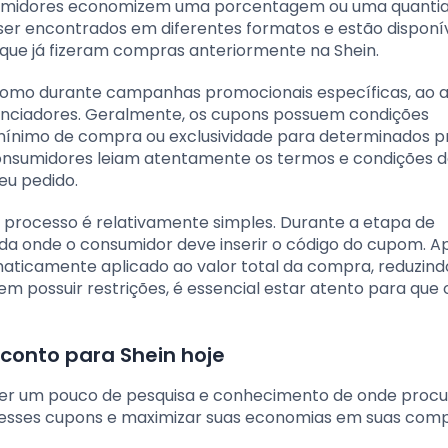
nsumidores economizem uma porcentagem ou uma quantia 
 ser encontrados em diferentes formatos e estão disponí
 que já fizeram compras anteriormente na Shein.
 como durante campanhas promocionais específicas, ao a
uenciadores. Geralmente, os cupons possuem condições
 mínimo de compra ou exclusividade para determinados p
 consumidores leiam atentamente os termos e condições 
eu pedido.
 processo é relativamente simples. Durante a etapa de
 onde o consumidor deve inserir o código do cupom. A
maticamente aplicado ao valor total da compra, reduzind
m possuir restrições, é essencial estar atento para que 
conto para Shein hoje
er um pouco de pesquisa e conhecimento de onde procu
ar esses cupons e maximizar suas economias em suas com