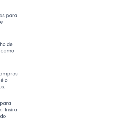
hes para
de
nho de
, como
 compras
 é o
os.
 para
. Insira
ido