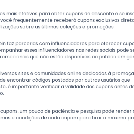
s mais efetivos para obter cupons de desconto é se ins
r, você frequentemente receberá cupons exclusivos dire
lizações sobre as últimas coleções e promoções.
Shein faz parcerias com influenciadores para oferecer cup
companhar esses influenciadores nas redes sociais pode 
romocionais que não estão disponíveis ao público em ger
 diversos sites e comunidades online dedicados à promoç
ode encontrar códigos postados por outros usuários que
, é importante verificar a validade dos cupons antes d
o.
ar cupons, um pouco de paciência e pesquisa pode render
ermos e condições de cada cupom para tirar o máximo pr