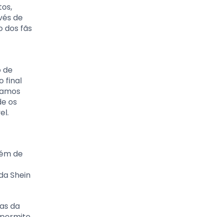
os,
vés de
 dos fãs
o de
 final
vamos
de os
el.
lém de
da Shein
as da
 permite