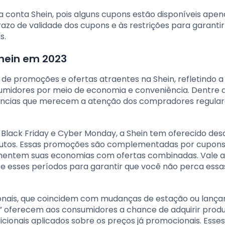
ua conta Shein, pois alguns cupons estão disponíveis ape
azo de validade dos cupons e às restrições para garantir
s.
Shein em 2023
de promoções e ofertas atraentes na Shein, refletindo a
sumidores por meio de economia e conveniência. Dentre 
dências que merecem a atenção dos compradores regular
 Black Friday e Cyber Monday, a Shein tem oferecido de
odutos. Essas promoções são complementadas por cupon
umentem suas economias com ofertas combinadas. Vale 
te esses períodos para garantir que você não perca essa
onais, que coincidem com mudanças de estação ou lanç
o” oferecem aos consumidores a chance de adquirir prod
cionais aplicados sobre os preços já promocionais. Esse