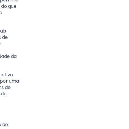
 do que
o
ais
s de
r
dade da
cativo.
o por uma
ns de
 da
o de