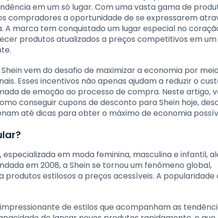
ndência em um só lugar. Com uma vasta gama de produt
 aos compradores a oportunidade de se expressarem atra
. A marca tem conquistado um lugar especial no coração
necer produtos atualizados a preços competitivos em um
te.
 Shein vem do desafio de maximizar a economia por mei
is. Esses incentivos não apenas ajudam a reduzir o custo
da de emoção ao processo de compra. Neste artigo, 
como conseguir cupons de desconto para Shein hoje, des
onam até dicas para obter o máximo de economia possív
ular?
especializada em moda feminina, masculina e infantil, a
Fundada em 2008, a Shein se tornou um fenômeno global,
 produtos estilosos a preços acessíveis. A popularidade 
 impressionante de estilos que acompanham as tendênci
apacidade de lançar novos produtos rapidamente, o que