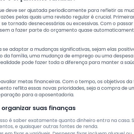
ue deve ser ajustada periodicamente para refletir as mu
razões pelas quais uma revisão regular é crucial. Primeir
r se tornado desnecessárias ou excessivas. Com o passar
sem a fazer parte do orçamento quase automaticament
a se adaptar a mudanças significativas, sejam elas positiv
ro da família, uma mudança de emprego ou uma despesa
ealidade pode fazer toda a diferença para manter a saú
valiar metas financeiras. Com o tempo, os objetivos da 
ento reflita essas novas prioridades, seja a compra de u
eparação para a aposentadoria.
 organizar suas finanças
asso é saber exatamente quanto dinheiro entra na casa.
entos, e quaisquer outras fontes de renda.
s em fixas e variáveis. Despesas fixas incluem aluguel ou