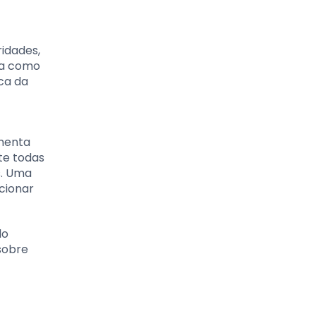
idades,
ada como
ca da
amenta
te todas
s. Uma
ecionar
do
sobre