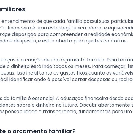
miliares
entendimento de que cada família possui suas particular
ação financeira é uma estratégia única não só é equivoc
o exige disposição para compreender a realidade econômi
 renda e despesas, e estar aberto para ajustes conforme
inanças é a criação de um orçamento familiar. Essa ferr
de o dinheiro está indo todos os meses. Para começar, lis
pesas. Isso inclui tanto os gastos fixos quanto os variávei
ácil identificar onde é possível cortar despesas ou redir
 da família é essencial. A educação financeira desde ce
entes sobre o dinheiro no futuro. Discutir abertamente 
 responsabilidade e transparência, fundamentais para um
nte o orçamento familiar?