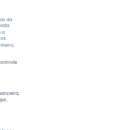
ças da
hada.
 a
os.
nheiro,
controle
nanceira,
jar,