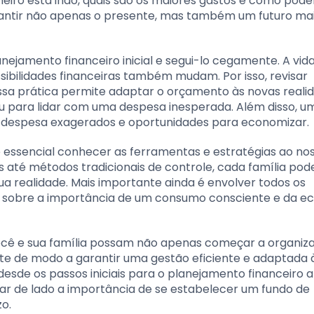
heiro está indo, quais são os maiores gastos e como pod
antir não apenas o presente, mas também um futuro mai
jamento financeiro inicial e segui-lo cegamente. A vida
sibilidades financeiras também mudam. Por isso, revisar
 Essa prática permite adaptar o orçamento às novas reali
 para lidar com uma despesa inesperada. Além disso, u
 de despesa exagerados e oportunidades para economizar.
é essencial conhecer as ferramentas e estratégias ao no
s até métodos tradicionais de controle, cada família pod
a realidade. Mais importante ainda é envolver todos os
 sobre a importância de um consumo consciente e da e
você e sua família possam não apenas começar a organiza
te de modo a garantir uma gestão eficiente e adaptada 
sde os passos iniciais para o planejamento financeiro a
xar de lado a importância de se estabelecer um fundo de
zo.