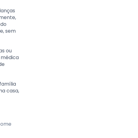
danças
amente,
 do
e, sem
as ou
 médica
de
família
ma casa,
 Some