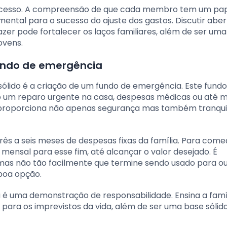
processo. A compreensão de que cada membro tem um pap
tal para o sucesso do ajuste dos gastos. Discutir ab
fazer pode fortalecer os laços familiares, além de ser uma
ovens.
undo de emergência
ólido é a criação de um fundo de emergência. Este fundo
o um reparo urgente na casa, despesas médicas ou até
 proporciona não apenas segurança mas também tranqui
rês a seis meses de despesas fixas da família. Para come
ensal para esse fim, até alcançar o valor desejado. É
 mas não tão facilmente que termine sendo usado para out
boa opção.
é uma demonstração de responsabilidade. Ensina a famí
 para os imprevistos da vida, além de ser uma base sólid