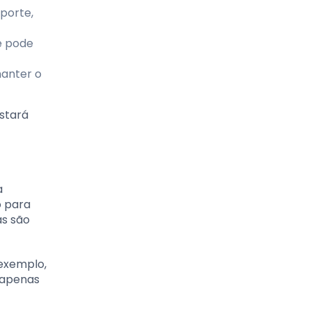
sporte,
e pode
manter o
estará
a
o para
as são
 exemplo,
r apenas