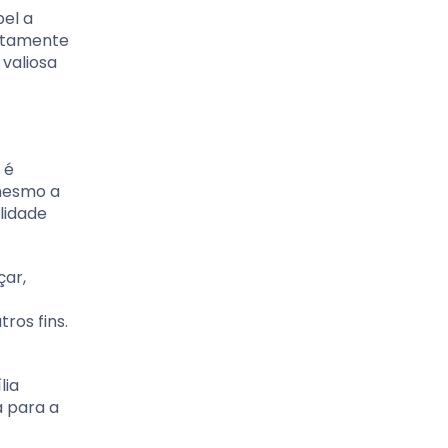
el a
ertamente
 valiosa
 é
 mesmo a
lidade
çar,
ros fins.
lia
a para a