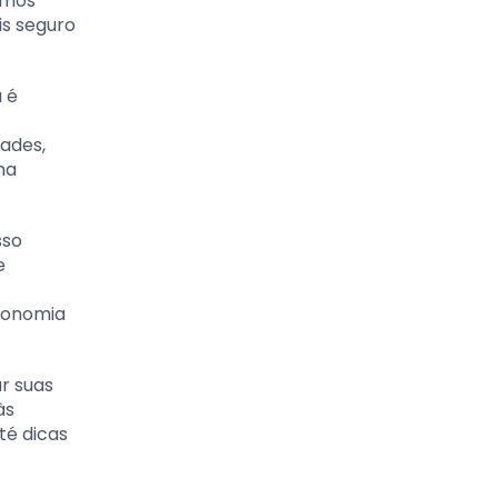
emos
s seguro
 é
dades,
ma
sso
e
conomia
r suas
às
té dicas